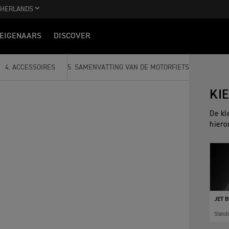
THERLANDS
EIGENAARS
DISCOVER
4
.
ACCESSOIRES
5
.
SAMENVATTING VAN DE MOTORFIETS
KI
De kl
hiero
JET 
Stand