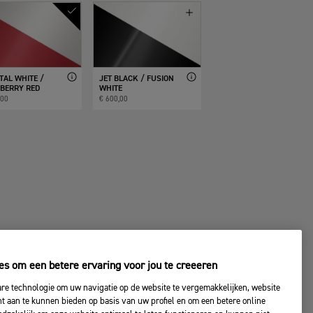
TAL WHITE /
JET BLACK / FUSION
BERRY RED
WHITE
,00
€ 600,00
es om een betere ervaring voor jou te creeeren
are technologie om uw navigatie op de website te vergemakkelijken, website
nt aan te kunnen bieden op basis van uw profiel en om een betere online