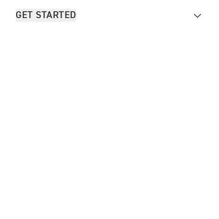
GET STARTED
FOR THE RIDE
OWNERS
CONTACTEER ONS
Legal
Sitemap