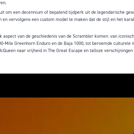
ren.
it om een decennium of bepalend tijdperk uit de legendarische ges
n en vervolgens een custom model te maken dat de stijl en het kara
elk aspect van de geschiedenis van de Scrambler komen: van iconisch
30-Mile Greenhorn Enduro en de Baja 1000, tot beroemde culturele
Queen naar vrijheid in The Great Escape en talloze verschijningen 