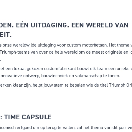
DEN. EÉN UITDAGING. EEN WERELD VAN
EIT.
s onze wereldwijde uitdaging voor custom motorfietsen. Het thema v
t Triumph-teams van over de hele wereld om de meest originele en 
.
et een lokaal gekozen customfabrikant bouwt elk team een unieke
innovatieve ontwerp, bouwtechniek en vakmanschap te tonen.
ken klaar zijn, helpt jouw stem te bepalen wie de titel
Triumph Ori
: TIME CAPSULE
 iconisch erfgoed om op terug te vallen, zal het thema van dit jaar ve