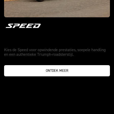
Speed
Kies de Speed voor opwindende prestaties, soepele handling
en een authentieke Triumph-roadsterstijl.
ONTDEK MEER
ECHTE ORIGINALS BLIJVEN
EVOLUEREN