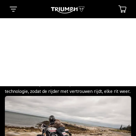
Modern Classics
ECHTE ORIGINALS
BLIJVEN EVOLUEREN
Traditie is gecombineerd met innovatie in Triumph Modern
Classics-motorfietsen Van de Bonneville tot de Scrambler en
de Speed: elke Modern Classic is een combinatie van
onmiskenbare stijl, responsieve prestaties en intuïtieve
technologie, zodat de rijder met vertrouwen rijdt, elke rit weer.