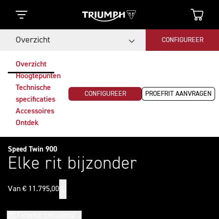
Overzicht
CONFIGUREER
Overzicht
Hoogtepunten
Technische
CONFIGUREER
PROEFRIT AANVRAGEN
specificaties
Accessoires
Ontdek
Speed Twin 900
Elke rit bijzonder
Van € 11.795,00
Finance calculator