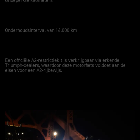
Onbeperkte kilometers
ONDERHOUD
12 Maanden
Onderhoudsinterval van 16.000 km
A2-COMPATIBELE
A2
Een officiële A2-restrictiekit is verkrijgbaar via erkende
Triumph-dealers, waardoor deze motorfiets voldoet aan de
eisen voor een A2-rijbewijs.
In actie - Speed Twin 900