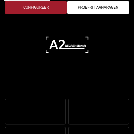
CONFIGUREER
PROEFRIT AANVRAGEN
Maak elke rit perfect
GEOPTIMALISEERDE
MY TRIUMPH
BOCHTEN-ABS
CONNECTIVITEIT