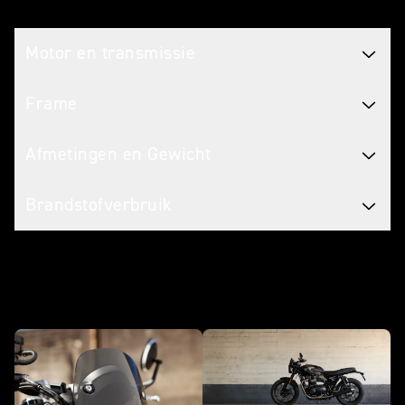
Technische specificaties
Motor en transmissie
Frame
Afmetingen en Gewicht
Brandstofverbruik
Maak het de jouwe met accessoires