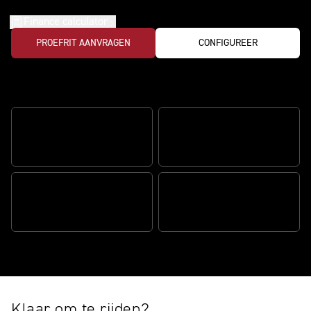
Finance calculator
PROEFRIT AANVRAGEN
CONFIGUREER
De kracht van een driecilinder en
ongekende wendbaarheid
ADEMBENEMENDE
INSTINCTIEVE
SENSATIE
WENDBAARHEID
DYNAMISCHE URBAN
UITSTRALING
GEFOCUSTE TECHNOLOGIE
Klaar om te rijden?