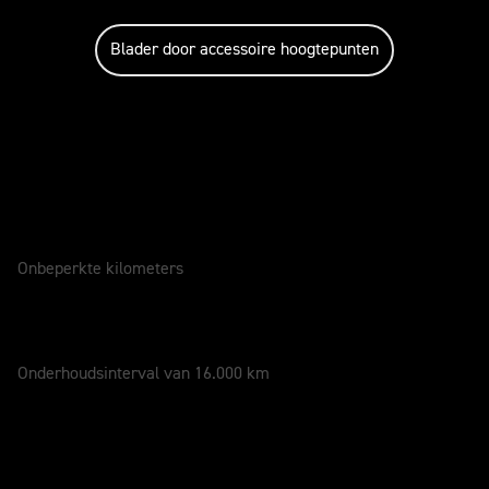
Blader door accessoire hoogtepunten
Onderhoud en garantie
GARANTIE
2 Jaar
Onbeperkte kilometers
ONDERHOUD
12 Maanden
Onderhoudsinterval van 16.000 km
In actie - Nieuwe Trident 800