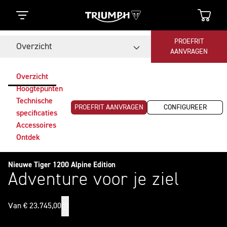
PROEFRIT
Overzicht
AANVRAGEN
Overzicht
Hoogtepunten
Technische
PROEFRIT AANVRAGEN
CONFIGUREER
specificaties
Accessoires
Ontdek
Nieuwe Tiger 1200 Alpine Edition
Adventure voor je ziel
Van € 23.745,00