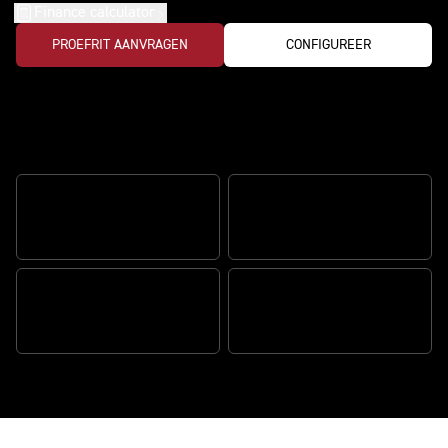
Finance calculator
PROEFRIT AANVRAGEN
CONFIGUREER
Een nieuwe manier van adventure-
rijden
ADVENTURE IN HART EN
KENMERKENDE ALPINE-
NIEREN
STIJL
AVONTUUR OP DE WEG, DE
VERBETERDE TECHNOLOGIE
HELE DAG LANG