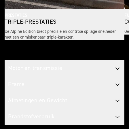
PRESTATIES
FU
TRIPLE-PRESTATIES
C
De Alpine Edition biedt precisie en controle op lage snelheden
Ge
met een onmiskenbaar triple-karakter.
Technische specificaties
Motor en transmissie
Frame
Afmetingen en Gewicht
Brandstofverbruik