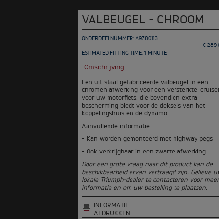
VALBEUGEL - CHROOM
ONDERDEELNUMMER: A9780113
€ 289,
ESTIMATED FITTING TIME: 1 MINUTE
Omschrijving
Een uit staal gefabriceerde valbeugel in een
chromen afwerking voor een versterkte ´cruisers
voor uw motorfiets, die bovendien extra
bescherming biedt voor de deksels van het
koppelingshuis en de dynamo.
Aanvullende informatie:
- Kan worden gemonteerd met highway pegs
- Ook verkrijgbaar in een zwarte afwerking
Door een grote vraag naar dit product kan de
beschikbaarheid ervan vertraagd zijn. Gelieve 
lokale Triumph-dealer te contacteren voor meer
informatie en om uw bestelling te plaatsen.
INFORMATIE
AFDRUKKEN