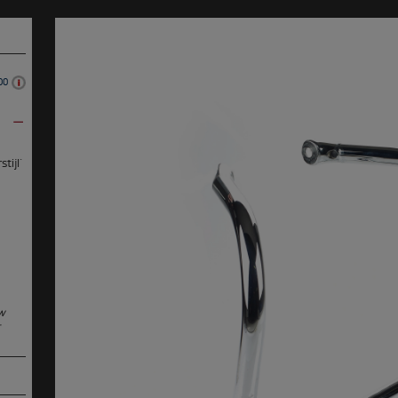
00
tijl´
uw