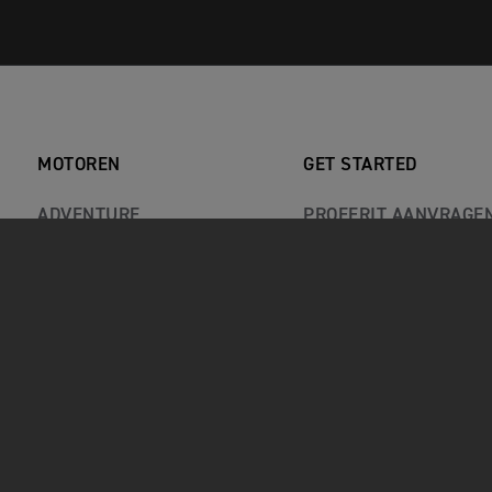
MOTOREN
GET STARTED
ADVENTURE
PROEFRIT AANVRAGE
CLASSIC
STEL UW MOTORFIET
ROADSTERS
DEALER ZOEKEN
ROCKET 3
BLIJF GEÏNFORMEERD
SPORT
PRESS REVIEWS
ACTUELE PROMOTIES