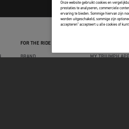
Onze website gebruikt cookies en vergelijkb
prestaties te analyseren, commerciele conte
ervaring te bieden. Sommige hiervan zijn no
worden uitgeschakeld, sommige zijn optionee
accepteren" accepteert u alle cookies of kun
FOR THE RIDE
OWNERS
N
BRAND
MY TRIUMPH AP
S SAMEN
RACING
WHAT3WORDS
NIEUWS
JOUW TRIUMPH
BEZOEK AAN DE FABRIEK
TRIUMPH ADVENTURE
EXPERIENCE