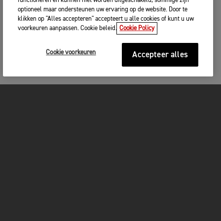
functioneren en kunnen niet worden uitgeschakeld, sommige zijn
optioneel maar ondersteunen uw ervaring op de website. Door te
klikken op "Alles accepteren" accepteert u alle cookies of kunt u uw
voorkeuren aanpassen. Cookie beleid.
Cookie Policy
Cookie voorkeuren
Accepteer alles
MOTOREN
GET STARTED
FOR THE RIDE