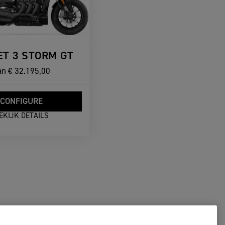
T 3 STORM GT
an
€ 32.195,00
CONFIGURE
EKIJK DETAILS