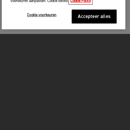
voorkeuren aanpassen. Cookie beleid.
Cookie Policy
Cookie voorkeuren
Accepteer alles
MOTOREN
GET STARTED
FOR THE RIDE
OWNERS
FACEBOOK
TWITTER
YOUTUBE