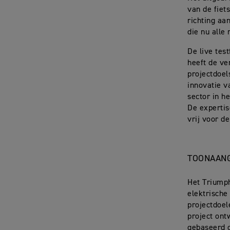
van de fiet
richting aa
die nu alle
De live tes
heeft de ve
projectdoel
innovatie v
sector in he
De expertis
vrij voor d
TOONAANG
Het Triumph
elektrische
projectdoel
project ont
gebaseerd o