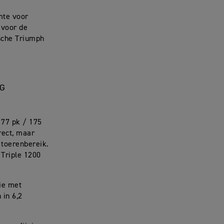
mte voor
 voor de
ische Triumph
OG
177 pk / 175
rect, maar
 toerenbereik.
 Triple 1200
tie met
 in 6,2