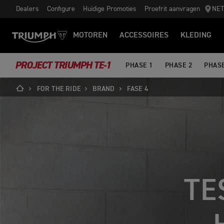
Dealers
Configure
Huidige Promoties
Proefrit aanvragen
NE
MOTOREN
ACCESSOIRES
KLEDING
PROJECT TRIUMPH TE-1
PHASE 1
PHASE 2
PHASE
FOR THE RIDE
BRAND
FASE 4
TE