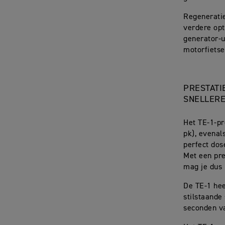
Regenerati
verdere opt
generator-u
motorfietse
PRESTATI
SNELLERE
Het TE-1-p
pk), evenal
perfect dos
Met een pre
mag je dus 
De TE-1 hee
stilstaande 
seconden v