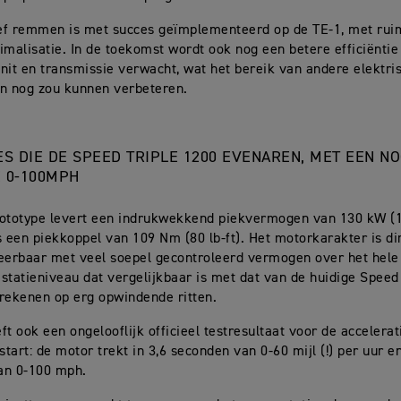
ef remmen is met succes geïmplementeerd op de TE-1, met rui
imalisatie. In de toekomst wordt ook nog een betere efficiëntie
nit en transmissie verwacht, wat het bereik van andere elektr
n nog zou kunnen verbeteren.
ES DIE DE SPEED TRIPLE 1200 EVENAREN, MET EEN N
 0-100MPH
rototype levert een indrukwekkend piekvermogen van 130 kW (
s een piekkoppel van 109 Nm (80 lb-ft). Het motorkarakter is di
eerbaar met veel soepel gecontroleerd vermogen over het hele
statieniveau dat vergelijkbaar is met dat van de huidige Speed
rekenen op erg opwindende ritten.
ft ook een ongelooflijk officieel testresultaat voor de accelera
start: de motor trekt in 3,6 seconden van 0-60 mijl (!) per uur en
an 0-100 mph.