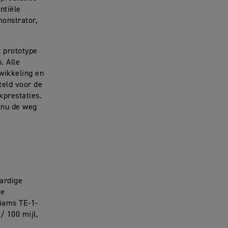
ntiële
monstrator,
t prototype
. Alle
wikkeling en
teld voor de
ikprestaties.
n nu de weg
aardige
le
liams TE-1-
/ 100 mijl,