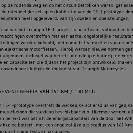
s op de rollende weg en op het circuit betrokken waren, gaf esse
n de uiteindelijke set-up en kalibratie van de TE-1 prototype-de
 resultaten heeft opgeleverd. van zijn doelen en doelstellingen.
tfase van het Triumph TE-1-project is nu officieel voltooid en he
rwachtingen overtroffen met een aantal ongelofelijke resultaten
stellingen werden behaald, met name het versnellen van de ont
an elektrische motorfietsen. Hierbij werden nieuwe normen ges
t algemeen, inclusief wat betreft uiteindelijke batterij- en bere
e en capaciteiten die tijdens het project zijn ontwikkeld, make
e opwindende elektrische toekomst van Triumph Motorcycles.
EVEND BEREIK VAN 161 KM / 100 MIJL
 TE-1-prototype overtreft de werkelijke actieradius van gelijk
 motorfietsen die vandaag beschikbaar zijn. Hiermee werden al
en bereikt wat betreft de energiecapaciteit van de door het Wil
wikkelde batterij, met een ongelooflijke actieradius van 161 km 
p op officiële tests en prognoses.