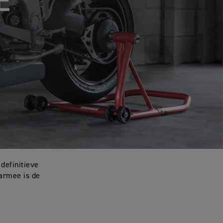
E
 definitieve
aarmee is de