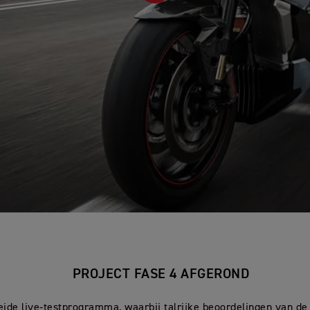
PROJECT FASE 4 AFGEROND
eide live-testprogramma, waarbij talrijke beoordelingen van de