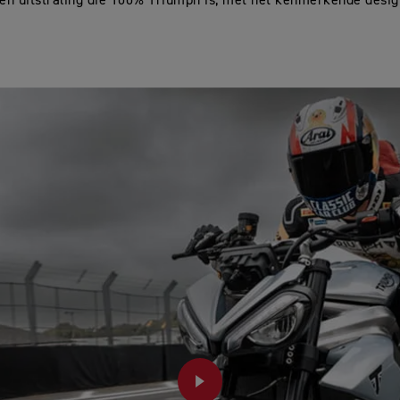
l en uitstraling die 100% Triumph is, met het kenmerkende desi
PLAY