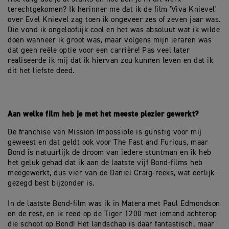
terechtgekomen? Ik herinner me dat ik de film 'Viva Knievel'
over Evel Knievel zag toen ik ongeveer zes of zeven jaar was.
Die vond ik ongelooflijk cool en het was absoluut wat ik wilde
doen wanneer ik groot was, maar volgens mijn leraren was
dat geen reële optie voor een carrière! Pas veel later
realiseerde ik mij dat ik hiervan zou kunnen leven en dat ik
dit het liefste deed.
Aan welke film heb je met het meeste plezier gewerkt?
De franchise van Mission Impossible is gunstig voor mij
geweest en dat geldt ook voor The Fast and Furious, maar
Bond is natuurlijk de droom van iedere stuntman en ik heb
het geluk gehad dat ik aan de laatste vijf Bond-films heb
meegewerkt, dus vier van de Daniel Craig-reeks, wat eerlijk
gezegd best bijzonder is.
In de laatste Bond-film was ik in Matera met Paul Edmondson
en de rest, en ik reed op de Tiger 1200 met iemand achterop
die schoot op Bond! Het landschap is daar fantastisch, maar