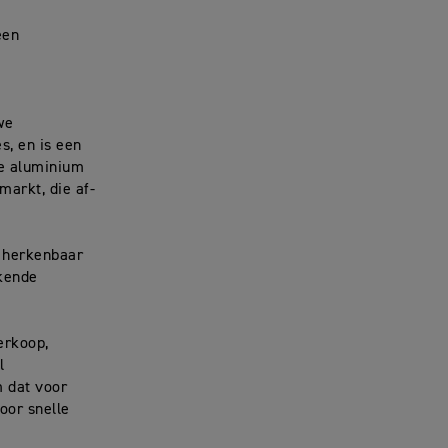
een
we
, en is een
ke aluminium
markt, die af-
t herkenbaar
rkende
erkoop,
l
 dat voor
oor snelle