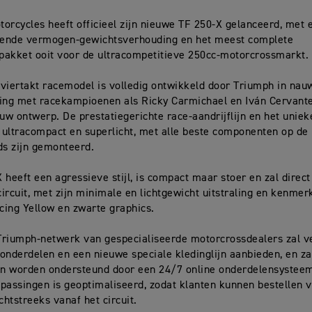
orcycles heeft officieel zijn nieuwe TF 250-X gelanceerd, met 
ende vermogen-gewichtsverhouding en het meest complete
epakket ooit voor de ultracompetitieve 250cc-motorcrossmarkt.
viertakt racemodel is volledig ontwikkeld door Triumph in nau
ng met racekampioenen als Ricky Carmichael en Iván Cervantes
euw ontwerp. De prestatiegerichte race-aandrijflijn en het unie
n ultracompact en superlicht, met alle beste componenten op de 
ds zijn gemonteerd.
 heeft een agressieve stijl, is compact maar stoer en zal direc
 circuit, met zijn minimale en lichtgewicht uitstraling en kenme
ing Yellow en zwarte graphics.
Triumph-netwerk van gespecialiseerde motorcrossdealers zal v
onderdelen en een nieuwe speciale kledinglijn aanbieden, en za
n worden ondersteund door een 24/7 online onderdelensysteem
passingen is geoptimaliseerd, zodat klanten kunnen bestellen v
chtstreeks vanaf het circuit.