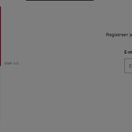
Registreer j
E-m
STEP
1/2