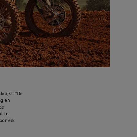
elijkt: "De
ng en
de
t te
oor elk