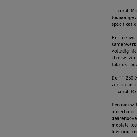
Triumph Mot
toonaangev
specificati
Het nieuwe 
samenwerki
volledig ni
chassis zij
fabriek ree
De TF 250-X
zijn op het
Triumph Rac
Een nieuw 
onderhoud, 
daarenbove
mobiele toe
levering, re