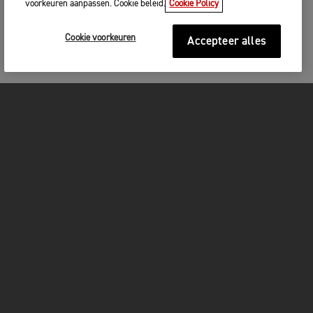
voorkeuren aanpassen. Cookie beleid.
Cookie Policy
Cookie voorkeuren
Accepteer alles
MOTOREN
GET STARTED
FOR THE RIDE
OWNERS
FACEBOOK
TWITTER
YOUTUBE