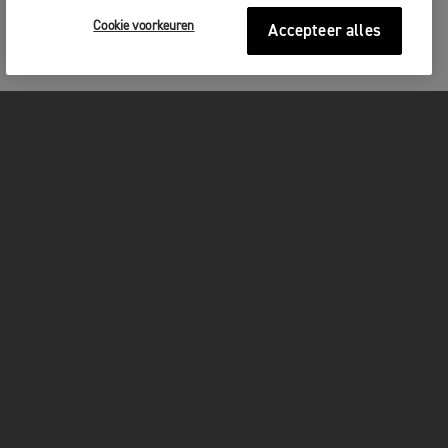
Cookie voorkeuren
Accepteer alles
MOTOREN
GET STARTED
FOR THE RIDE
OWNERS
FACEBOOK
TWITTER
YOUTUBE