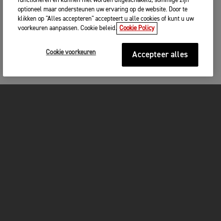
functioneren en kunnen niet worden uitgeschakeld, sommige zijn
optioneel maar ondersteunen uw ervaring op de website. Door te
klikken op "Alles accepteren" accepteert u alle cookies of kunt u uw
voorkeuren aanpassen. Cookie beleid.
Cookie Policy
Cookie voorkeuren
Accepteer alles
MOTOREN
GET STARTED
FOR THE RIDE