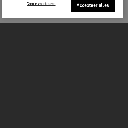
Cookie voorkeuren
Accepteer alles
MOTOREN
GET STARTED
FOR THE RIDE
OWNERS