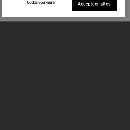
BLIJF GEÏNFORMEERD
Cookie voorkeuren
Accepteer alles
MOTOREN
GET STARTED
FOR THE RIDE
OWNERS
FACEBOOK
TWITTER
YOUTUBE