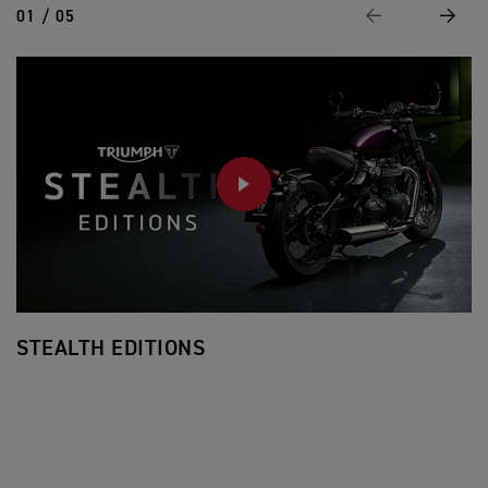
01 / 05
Vorige
Volge
PLAY
STEALTH EDITIONS
K
Al