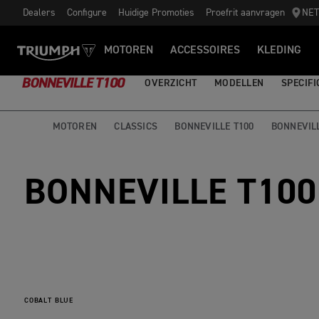
Dealers
Configure
Huidige Promoties
Proefrit aanvragen
NE
MOTOREN
ACCESSOIRES
KLEDING
BONNEVILLE T100
OVERZICHT
MODELLEN
SPECIFI
MOTOREN
CLASSICS
BONNEVILLE T100
BONNEVIL
BONNEVILLE T100
COBALT BLUE