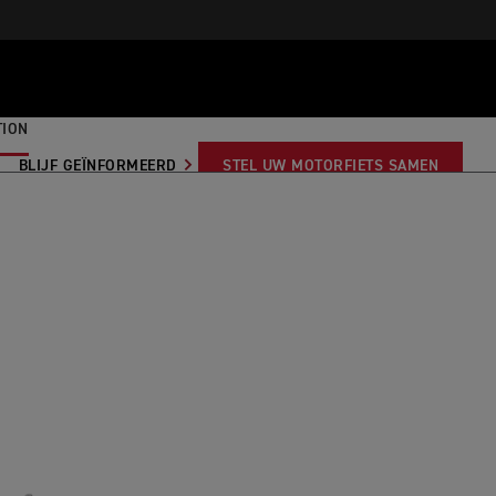
TION
BLIJF GEÏNFORMEERD
STEL UW MOTORFIETS SAMEN