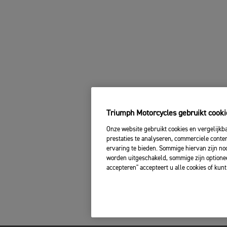
Triumph Motorcycles gebruikt cooki
Onze website gebruikt cookies en vergelijkb
prestaties te analyseren, commerciele conte
ervaring te bieden. Sommige hiervan zijn no
worden uitgeschakeld, sommige zijn optionee
accepteren" accepteert u alle cookies of kun
Deel uw telefoonnummer met ons, zodat wij
contact met u kunnen opnemen als we nog vragen
hebben.