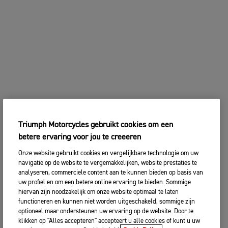
2. Kies het Triumph dealerbedrijf van
WIJZIG MOTOR
uw voorkeur.
Voer uw postcode, plaats of naam in
Postcode
VERDER
ZOEKEN
WIJZIG MOTOR
Triumph Motorcycles gebruikt cookies om een
betere ervaring voor jou te creeeren
ZOEKEN BIJ U IN DE BUURT
Onze website gebruikt cookies en vergelijkbare technologie om uw
3. VOER UW CONTACTGEGEVENS IN
navigatie op de website te vergemakkelijken, website prestaties te
analyseren, commerciele content aan te kunnen bieden op basis van
Deel uw contactgegevens met ons, zodat wij contact
uw profiel en om een betere online ervaring te bieden. Sommige
met u kunnen opnemen om een geschikte datum en
hiervan zijn noodzakelijk om onze website optimaal te laten
tijd voor uw proefrit te plannen.
functioneren en kunnen niet worden uitgeschakeld, sommige zijn
Titel
optioneel maar ondersteunen uw ervaring op de website. Door te
klikken op "Alles accepteren" accepteert u alle cookies of kunt u uw