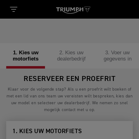
1. Kies uw
2. Kies uw
3. Voer uw
motorfiets
dealerbedrijf
gegevens in
RESERVEER EEN PROEFRIT
Klaar voor de volgende stap? Als u een proefrit wilt boeken of
met een lid van ons team uw vereisten wilt bespreken, kies dan
uw model en selecteer uw dealerbedrijf. We nemen zo snel
mogelijk contact met u op.
1. KIES UW MOTORFIETS