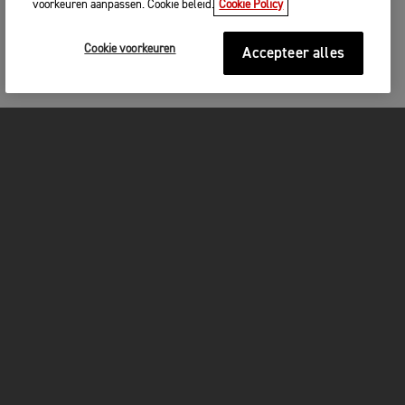
voorkeuren aanpassen. Cookie beleid.
Cookie Policy
Cookie voorkeuren
Accepteer alles
MOTOREN
GET STARTED
FOR THE RIDE
OWNERS
FACEBOOK
TWITTER
YOUTUBE