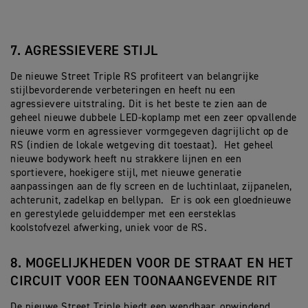
7. AGRESSIEVERE STIJL
De nieuwe Street Triple RS profiteert van belangrijke
stijlbevorderende verbeteringen en heeft nu een
agressievere uitstraling. Dit is het beste te zien aan de
geheel nieuwe dubbele LED-koplamp met een zeer opvallende
nieuwe vorm en agressiever vormgegeven dagrijlicht op de
RS (indien de lokale wetgeving dit toestaat). Het geheel
nieuwe bodywork heeft nu strakkere lijnen en een
sportievere, hoekigere stijl, met nieuwe generatie
aanpassingen aan de fly screen en de luchtinlaat, zijpanelen,
achterunit, zadelkap en bellypan. Er is ook een gloednieuwe
en gerestylede geluiddemper met een eersteklas
koolstofvezel afwerking, uniek voor de RS.
8. MOGELIJKHEDEN VOOR DE STRAAT EN HET
CIRCUIT VOOR EEN TOONAANGEVENDE RIT
De nieuwe Street Triple biedt een wendbaar, opwindend