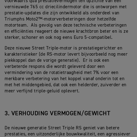
voorwaarts qua prestatievermogen ten opzichte van een
vernieuwde 765 cc driecilindermotor die is ontworpen met
prestatie-updates die zijn ontwikkeld als onderdeel van
Triumphs Moto2™-motorverbeteringen door hetzelfde
motorteam. Als gevolg van deze technische verbeteringen
en efficiënties reageert de nieuwe krachtbron beter en is ze
sterker, schoner en ook nog eens Euro 5-compatibel.
Deze nieuwe Street Triple-motor is prestatiegerichter en
karakteristieker (de RS-motor levert bijvoorbeeld nog meer
piekkoppel dan de vorige generatie). Er is ook een
verbeterde respons die wordt geleverd door een
vermindering van de rotatietraagheid met 7% voor een
merkbare verbetering van het koppel vanaf onderin tot en
met het middengebied, dat ook een helderder, zuiverder en
meer verfijnd triple-geluid oplevert.
3. VERHOUDING VERMOGEN/GEWICHT
De nieuwe generatie Street Triple RS geniet van betere
prestaties, een uitzonderlijke bouwkwaliteit, een agressiever