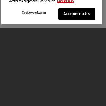
voorkeuren aanpassen. Cookie beleid.
Cookie Policy
Cookie voorkeuren
Accepteer alles
MOTOREN
GET STARTED
FOR THE RIDE
OWNERS
FACEBOOK
TWITTER
YOUTUBE