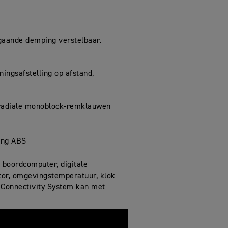
gaande demping verstelbaar.
ingsafstelling op afstand,
radiale monoblock-remklauwen
ing ABS
 boordcomputer, digitale
ator, omgevingstemperatuur, klok
 Connectivity System kan met