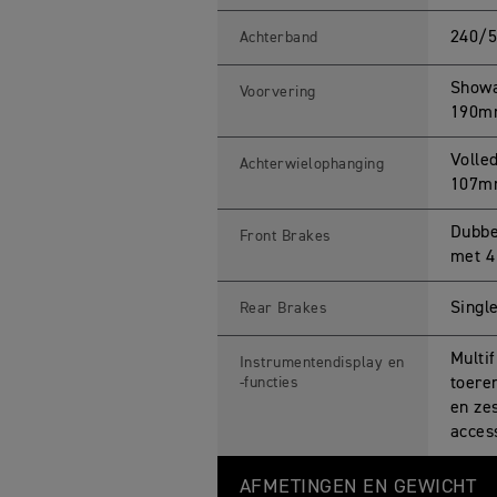
240/5
Achterband
Showa
Voorvering
190m
Volle
Achterwielophanging
107mm
Dubbe
Front Brakes
met 4
Singl
Rear Brakes
Multi
Instrumentendisplay en
-functies
toere
en ze
acces
AFMETINGEN EN GEWICHT