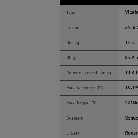
K
E
T
Vloeis
Type
3
G
T
2458 
Inhoud
(
M
Y
110.
Boring
2
3
)
85.9
Slag
S
p
e
c
10.8:1
Compressieverhouding
i
f
i
167PS
Max. vermogen EC
c
a
t
221N
Max. koppel EC
i
e
s
Seque
Systeem
Roest
Uitlaat