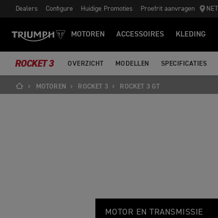
Dealers
Configure
Huidige Promoties
Proefrit aanvragen
NE
MOTOREN
ACCESSOIRES
KLEDING
ROCKET 3
OVERZICHT
MODELLEN
SPECIFICATIES
MOTOREN
ROCKET 3
ROCKET 3 GT
R
Feature
Details
O
MOTOR EN TRANSMISSIE
C