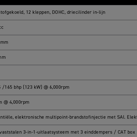
tofgekoeld, 12 kleppen, DOHC, driecilinder in-lijn
cc
2 mm
 mm
 /165 bhp (123 kW) @ 6,000rpm
m @ 4,000rpm
ntiële, elektronische multipoint-brandstofinjectie met SAI. Ele
vaststalen 3-in-1-uitlaatsysteem met 3 einddempers / CAT box