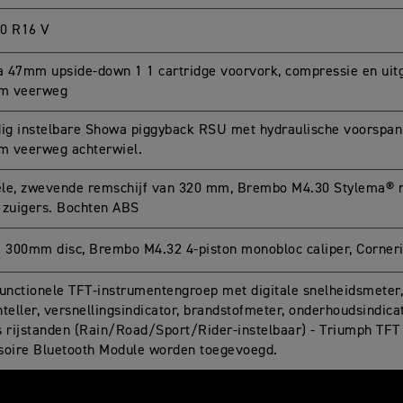
0 R16 V
 47mm upside-down 1 1 cartridge voorvork, compressie en uit
m veerweg
dig instelbare Showa piggyback RSU met hydraulische voorspann
 veerweg achterwiel.
le, zwevende remschijf van 320 mm, Brembo M4.30 Stylema® 
 zuigers. Bochten ABS
e 300mm disc, Brembo M4.32 4-piston monobloc caliper, Corner
functionele TFT-instrumentengroep met digitale snelheidsmeter,
nteller, versnellingsindicator, brandstofmeter, onderhoudsindic
s rijstanden (Rain/Road/Sport/Rider-instelbaar) - Triumph TFT
soire Bluetooth Module worden toegevoegd.