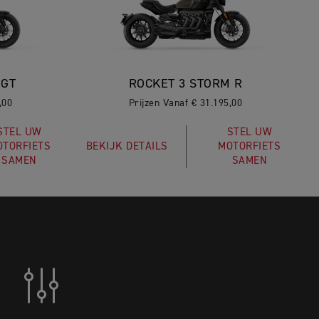
 GT
ROCKET 3 STORM R
,00
Prijzen Vanaf € 31.195,00
STEL UW
STEL UW
OTORFIETS
BEKIJK DETAILS
MOTORFIETS
SAMEN
SAMEN