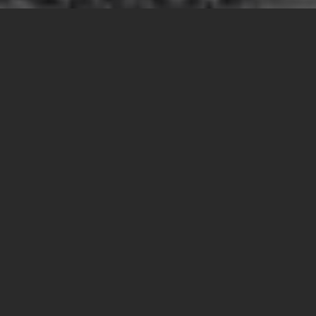
Triumph Motorcycles heeft twee limited edition motorfietsen
geproduceerd om de samenwerking tussen 007™ en Triumph
Motorcycles te vieren. Triumphs Tiger 900 Bond Edition en
Scrambler 1200 Bond Edition, die beide te zien zijn in de film
No Time To Die, hebben een opvallend design dat past bij het
iconische Britse karakter van de James Bond-franchise.
De Scrambler 1200 Bond Edition - geïnspireerd op de unieke
Scrambler 1200 custom stuntmotor die verscheen in de film
No Time To Die, waarvan de oplage is gelimiteerd tot slechts