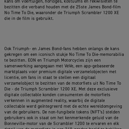
kans om voertuigen, horloges, kostuums en rekwisieten te
bezitten die verband houden met de 25ste James Bond-film
No Time To Die, waaronder de Triumph Scrambler 1200 XE
die in de film is gebruikt.
Ook Triumph- en James Bond-fans hebben onlangs de kans
gekregen om een iconisch stukje No Time To Die-memorabilia
te bezitten. EON en Triumph Motorcycles zijn een
samenwerking aangegaan met VeVe, een app-gebaseerde
marktplaats voor premium digitale verzamelobjecten met
licentie, om fans in staat te stellen een digitaal
verzamelobject te bezitten van de motorfiets uit No Time To
Die - de Triumph Scrambler 1200 XE. Met deze exclusieve
digitale collectable konden consumenten de motorfiets
verkennen in augmented reality, waarbij de digitale
collectable werd geïntegreerd met de echte wereldomgeving
van de gebruikers. De non-fungibele tokens (NFT's) stelden
gebruikers ook in staat om het kenmerkende geluid van de
Bonneville-motor van de Scrambler 1200 te ervaren en elk