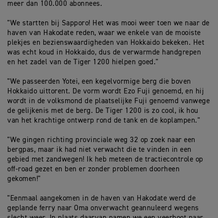
meer dan 100.000 abonnees.
"We startten bij Sapporo! Het was mooi weer toen we naar de
haven van Hakodate reden, waar we enkele van de mooiste
plekjes en bezienswaardigheden van Hokkaido bekeken. Het
was echt koud in Hokkaido, dus de verwarmde handgrepen
en het zadel van de Tiger 1200 hielpen goed."
"We passeerden Yotei, een kegelvormige berg die boven
Hokkaido uittorent. De vorm wordt Ezo Fuji genoemd, en hij
wordt in de volksmond de plaatselijke Fuji genoemd vanwege
de gelijkenis met de berg. De Tiger 1200 is zo cool, ik hou
van het krachtige ontwerp rond de tank en de koplampen."
"We gingen richting provinciale weg 32 op zoek naar een
bergpas, maar ik had niet verwacht die te vinden in een
gebied met zandwegen! Ik heb meteen de tractiecontrole op
off-road gezet en ben er zonder problemen doorheen
gekomen!"
"Eenmaal aangekomen in de haven van Hakodate werd de
geplande ferry naar Oma onverwacht geannuleerd wegens
slecht weer. In plaats daarvan namen we een veerboot naar