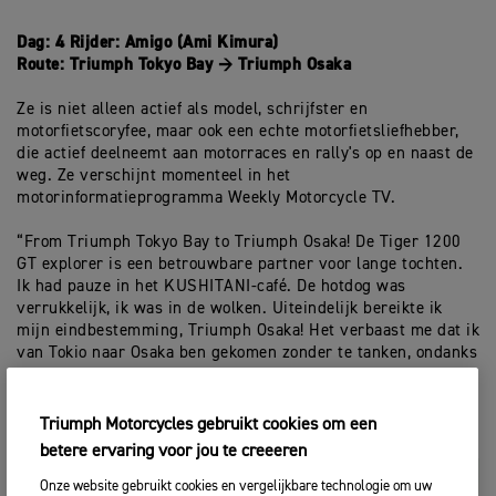
Dag: 4 Rijder: Amigo (Ami Kimura)
Route: Triumph Tokyo Bay → Triumph Osaka
Ze is niet alleen actief als model, schrijfster en
motorfietscoryfee, maar ook een echte motorfietsliefhebber,
die actief deelneemt aan motorraces en rally's op en naast de
weg. Ze verschijnt momenteel in het
motorinformatieprogramma Weekly Motorcycle TV.
“From Triumph Tokyo Bay to Triumph Osaka! De Tiger 1200
GT explorer is een betrouwbare partner voor lange tochten.
Ik had pauze in het KUSHITANI-café. De hotdog was
verrukkelijk, ik was in de wolken. Uiteindelijk bereikte ik
mijn eindbestemming, Triumph Osaka! Het verbaast me dat ik
van Tokio naar Osaka ben gekomen zonder te tanken, ondanks
alle stops onderweg!"
Triumph Motorcycles gebruikt cookies om een
betere ervaring voor jou te creeeren
Onze website gebruikt cookies en vergelijkbare technologie om uw