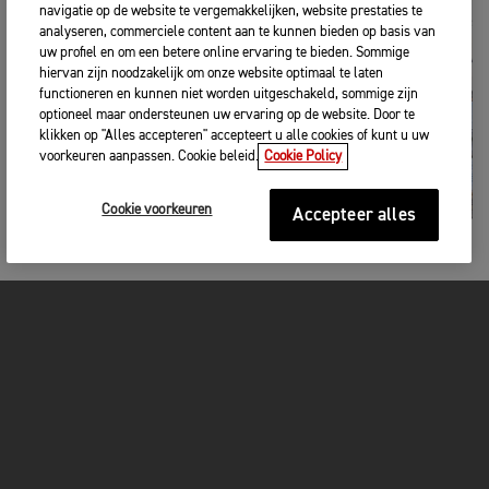
navigatie op de website te vergemakkelijken, website prestaties te
analyseren, commerciele content aan te kunnen bieden op basis van
uw profiel en om een betere online ervaring te bieden. Sommige
hiervan zijn noodzakelijk om onze website optimaal te laten
functioneren en kunnen niet worden uitgeschakeld, sommige zijn
optioneel maar ondersteunen uw ervaring op de website. Door te
klikken op "Alles accepteren" accepteert u alle cookies of kunt u uw
voorkeuren aanpassen. Cookie beleid.
Cookie Policy
Cookie voorkeuren
Accepteer alles
Dag: 5-6 Rijder: Taichi
Route: Triumph Osaka → Awaji → Kochi → Matsuyama →
Shimanami Kaido → Triumph Fukuoka
Een kampeerder die geniet van het leven in de buitenlucht.
Niet alleen kamperen, maar ook lange tochten, hij neemt zijn
volgers mee om dingen te zien die ze nog nooit hebben
gezien, dingen te eten die ze nog nooit hebben gegeten en
een onbekend Japan te ontdekken.