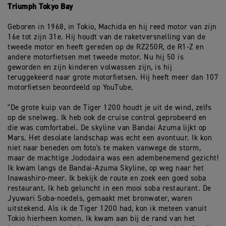
Triumph Tokyo Bay
Geboren in 1968, in Tokio, Machida en hij reed motor van zijn
16e tot zijn 31e. Hij houdt van de raketversnelling van de
tweede motor en heeft gereden op de RZ250R, de R1-Z en
andere motorfietsen met tweede motor. Nu hij 50 is
geworden en zijn kinderen volwassen zijn, is hij
teruggekeerd naar grote motorfietsen. Hij heeft meer dan 107
motorfietsen beoordeeld op YouTube.
"De grote kuip van de Tiger 1200 houdt je uit de wind, zelfs
op de snelweg. Ik heb ook de cruise control geprobeerd en
die was comfortabel. De skyline van Bandai Azuma lijkt op
Mars. Het desolate landschap was echt een avontuur. Ik kon
niet naar beneden om foto's te maken vanwege de storm,
maar de machtige Jododaira was een adembenemend gezicht!
Ik kwam langs de Bandai-Azuma Skyline, op weg naar het
Inawashiro-meer. Ik bekijk de route en zoek een goed soba
restaurant. Ik heb geluncht in een mooi soba restaurant. De
Jyuwari Soba-noedels, gemaakt met bronwater, waren
uitstekend. Als ik de Tiger 1200 had, kon ik meteen vanuit
Tokio hierheen komen. Ik kwam aan bij de rand van het