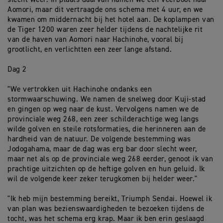
Aomori, maar dit vertraagde ons schema met 4 uur, en we
kwamen om middernacht bij het hotel aan. De koplampen van
de Tiger 1200 waren zeer helder tijdens de nachtelijke rit
van de haven van Aomori naar Hachinohe, vooral bij
grootlicht, en verlichtten een zeer lange afstand.
Dag 2
"We vertrokken uit Hachinohe ondanks een
stormwaarschuwing. We namen de snelweg door Kuji-stad
en gingen op weg naar de kust. Vervolgens namen we de
provinciale weg 268, een zeer schilderachtige weg langs
wilde golven en steile rotsformaties, die herinneren aan de
hardheid van de natuur. De volgende bestemming was
Jodogahama, maar de dag was erg bar door slecht weer,
maar net als op de provinciale weg 268 eerder, genoot ik van
prachtige uitzichten op de heftige golven en hun geluid. Ik
wil de volgende keer zeker terugkomen bij helder weer."
"Ik heb mijn bestemming bereikt, Triumph Sendai. Hoewel ik
van plan was bezienswaardigheden te bezoeken tijdens de
tocht, was het schema erg krap. Maar ik ben erin geslaagd