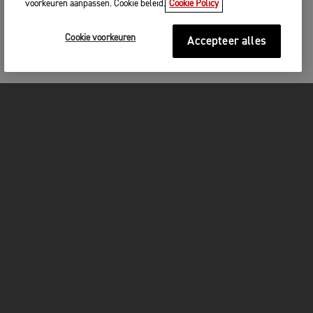
voorkeuren aanpassen. Cookie beleid.
Cookie Policy
Cookie voorkeuren
Accepteer alles
MOTOREN
GET STARTED
FOR THE RIDE
OWNERS
FACEBOOK
TWITTER
YOUTUBE