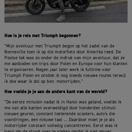
Hoe is je reis met Triumph begonnen?
"Mijn avontuur met Triumph begon op het zadel van de
Bonneville toen ik op die motorfiets door Amerika reed. De
Poolse tak was zo onder de indruk van mijn avontuur, dat ze
me aanboden om trips door Polen en Europa voor hun klanten
te organiseren. Negen jaar later werk ik fulltime voor
Triumph Polen en ontdek ik nog steeds nieuwe routes terwijl
ik doe waar ik dol op ben: motorrijden."
Hoe voelde je je aan de andere kant van de wereld?
"De eerste minuten nadat ik in Hanoi was geland, voelde ik
me van alle kanten overweldigd door honderden stimuli:
nieuwe geuren, constant toeterende scooters, auto's die
voordringen, een nieuwe taal ... Daardoor moet je je als
motorrijder constant volledig concentreren. Eerst was ik
bang om de straat over te steken omdat ik niet omver