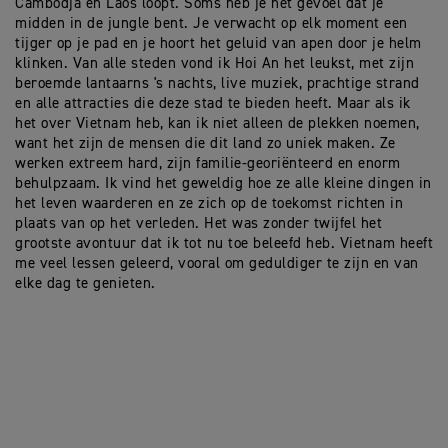
Cambodja en Laos loopt. Soms heb je het gevoel dat je
midden in de jungle bent. Je verwacht op elk moment een
tijger op je pad en je hoort het geluid van apen door je helm
klinken. Van alle steden vond ik Hoi An het leukst, met zijn
beroemde lantaarns 's nachts, live muziek, prachtige strand
en alle attracties die deze stad te bieden heeft. Maar als ik
het over Vietnam heb, kan ik niet alleen de plekken noemen,
want het zijn de mensen die dit land zo uniek maken. Ze
werken extreem hard, zijn familie-georiënteerd en enorm
behulpzaam. Ik vind het geweldig hoe ze alle kleine dingen in
het leven waarderen en ze zich op de toekomst richten in
plaats van op het verleden. Het was zonder twijfel het
grootste avontuur dat ik tot nu toe beleefd heb. Vietnam heeft
me veel lessen geleerd, vooral om geduldiger te zijn en van
elke dag te genieten.