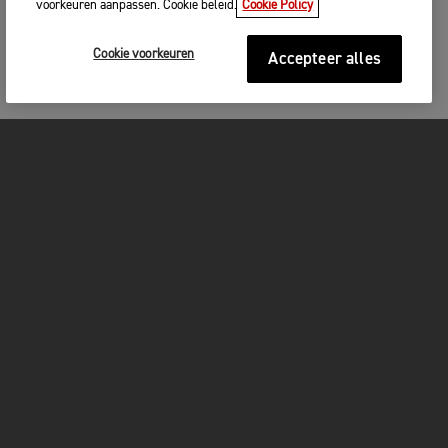
voorkeuren aanpassen. Cookie beleid.
Cookie Policy
Cookie voorkeuren
Accepteer alles
MOTOREN
GET STARTED
FOR THE RIDE
OWNERS
FACEBOOK
TWITTER
YOUTUBE