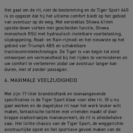
Het gaat om de rit, niet de bestemming en de Tiger Sport 660
is zo opgezet dat hij het ultieme comfort biedt op het gebied
van avontuur op de weg. Met eersteklas Showa 41mm
upside-down vorken met gescheiden functie, Showa
monoshock RSU met hydraulisch instelbare voorbelasting,
slipkoppeling, Road- en Rain-rijmodi en het nieuwste op het
gebied van Triumph ABS en schakelbare
tractiecontroletechnologie. De Tiger is van begin tot eind
ontworpen om vermoeidheid bij het rijden te verminderen en
uw comfort te verbeteren zodat uw avontuur langer kan
duren, met of zonder passagier.
6. MAXIMALE VEELZIJDIGHEID
Met zijn 17-liter brandstoftank en toonaangevende
specificaties is de Tiger Sport klaar voor elke rit. Of u nu
gaat werken en de dagelijkse rit naar het werk leuker wilt
maken, fantastische tochten met vrienden maakt of door
krappe stadsstraatjes manoeuvreert, de rit is allesbehalve
saai. Het lichte chassis van de Tiger Sport, de weggerichte
avontuurlijke opzet en het sportieve gevoel maken van de