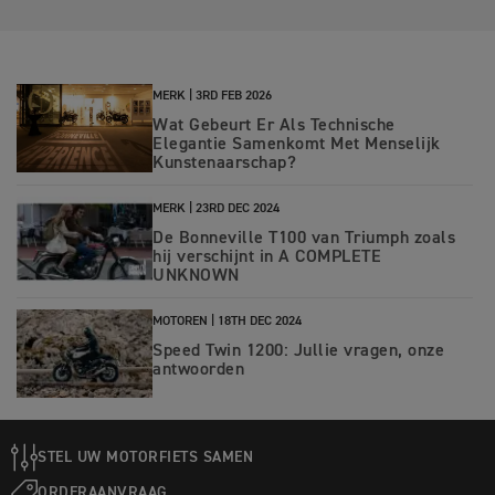
MERK |
3RD FEB 2026
Wat Gebeurt Er Als Technische
Elegantie Samenkomt Met Menselijk
Kunstenaarschap?
MERK |
23RD DEC 2024
De Bonneville T100 van Triumph zoals
hij verschijnt in A COMPLETE
UNKNOWN
MOTOREN |
18TH DEC 2024
Speed Twin 1200: Jullie vragen, onze
antwoorden
STEL UW MOTORFIETS SAMEN
ORDERAANVRAAG