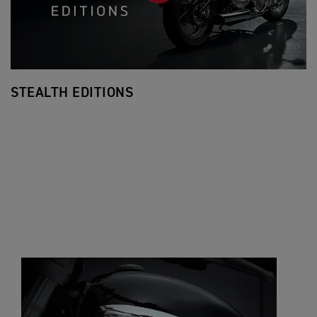
STEALTH EDITIONS
F
Al