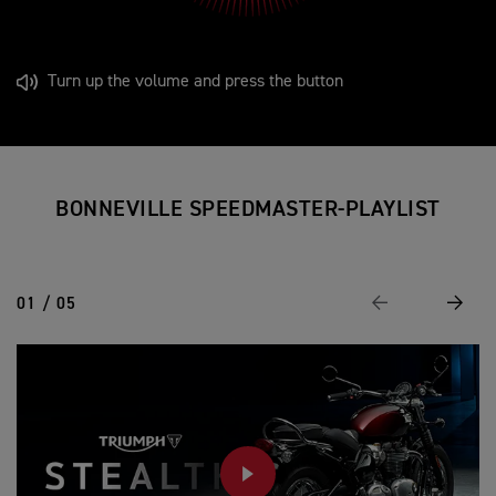
Turn up the volume and press the button
BONNEVILLE SPEEDMASTER-PLAYLIST
01 / 05
Vorige
Volge
PLAY