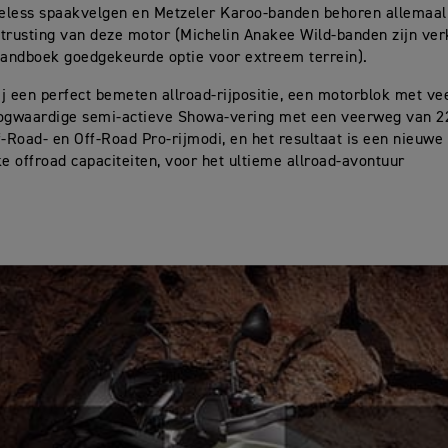
beless spaakvelgen en Metzeler Karoo-banden behoren allemaal
trusting van deze motor (Michelin Anakee Wild-banden zijn verk
handboek goedgekeurde optie voor extreem terrein).
j een perfect bemeten allroad-rijpositie, een motorblok met vee
oogwaardige semi-actieve Showa-vering met een veerweg van 
f-Road- en Off-Road Pro-rijmodi, en het resultaat is een nieuwe
ke offroad capaciteiten, voor het ultieme allroad-avontuur