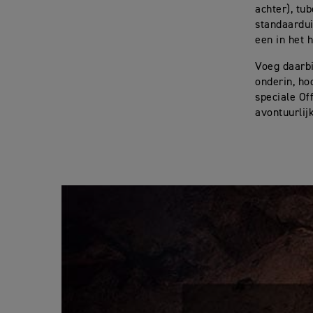
achter), tu
standaardui
een in het 
Voeg daarbi
onderin, h
speciale Of
avontuurlij