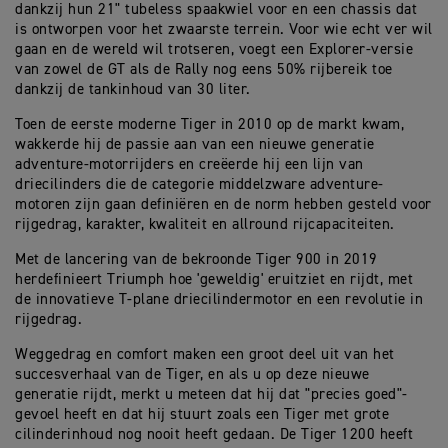
dankzij hun 21" tubeless spaakwiel voor en een chassis dat
is ontworpen voor het zwaarste terrein. Voor wie echt ver wil
gaan en de wereld wil trotseren, voegt een Explorer-versie
van zowel de GT als de Rally nog eens 50% rijbereik toe
dankzij de tankinhoud van 30 liter.
Toen de eerste moderne Tiger in 2010 op de markt kwam,
wakkerde hij de passie aan van een nieuwe generatie
adventure-motorrijders en creëerde hij een lijn van
driecilinders die de categorie middelzware adventure-
motoren zijn gaan definiëren en de norm hebben gesteld voor
rijgedrag, karakter, kwaliteit en allround rijcapaciteiten.
Met de lancering van de bekroonde Tiger 900 in 2019
herdefinieert Triumph hoe 'geweldig' eruitziet en rijdt, met
de innovatieve T-plane driecilindermotor en een revolutie in
rijgedrag.
Weggedrag en comfort maken een groot deel uit van het
succesverhaal van de Tiger, en als u op deze nieuwe
generatie rijdt, merkt u meteen dat hij dat "precies goed"-
gevoel heeft en dat hij stuurt zoals een Tiger met grote
cilinderinhoud nog nooit heeft gedaan.
De Tiger 1200 heeft