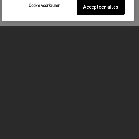
Cookie voorkeuren
Accepteer alles
MOTOREN
GET STARTED
FOR THE RIDE
OWNERS