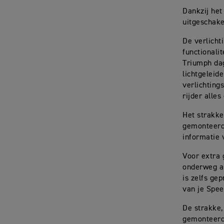
Dankzij het
uitgeschake
De verlicht
functionali
Triumph dag
lichtgeleid
verlichting
rijder alle
Het strakke
gemonteerde
informatie 
Voor extra 
onderweg a
is zelfs ge
van je Spee
De strakke,
gemonteerde