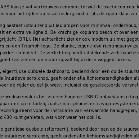
 ABS kun je vol vertrouwen remmen, terwijl de tractiecontrole
ld voor het rijden op losse ondergrond of als de rijder daar zin 
ing bestaat uitsluitend uit ledlampen voor minimaal onderhoud
teit en extra veiligheid. De krachtige koplamp beschikt over e
rijlicht (DRL). Het achterlicht ziet er ook modern uit met gego
ers en een Triumph-logo. De slanke, eigentijdse richtingaanwijz
spakket compleet. De verlichting biedt uitstekende zichtbaarhei
s goed kan zien en de motor opvalt bij andere weggebruikers.
, eigentijdse dubbele dashboard, bediend door een op de stuurs
 intuïtieve scrolknop, geeft onder alle lichtomstandigheden all
voor de rijder duidelijk weer, inclusief de geselecteerde versnel
gebruiksgemak is het via een handige USB-C-oplaadaansluitin
pparaten op te laden, zoals smartphones en navigatiesystemen
preconfigureerd voor de installatie van verwarmde handgrepen, z
d 400 kunt genieten, wat voor weer het ook is.
 eigentijdse dubbele tellerpartij, bediend door een op de stuurs
 intuïtieve scrolknop, geeft onder alle lichtomstandigheden al