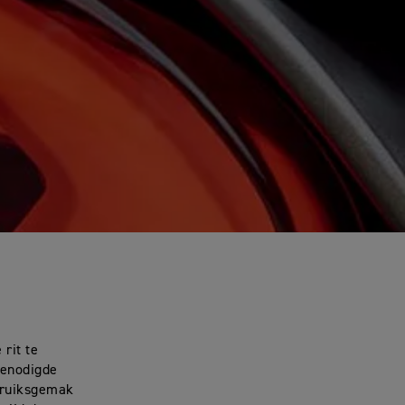
rit te
benodigde
bruiksgemak