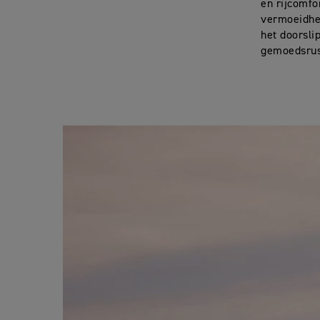
en rijcomfo
vermoeidhei
het doorsli
gemoedsrus