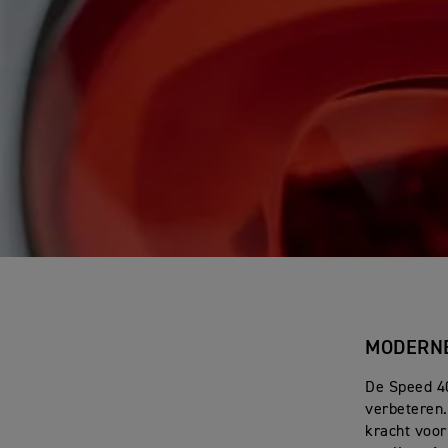
MODERNE
De Speed 40
verbeteren.
kracht voo