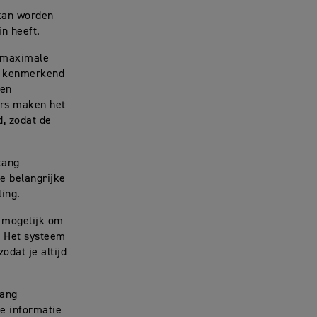
 kan worden
in heeft.
, maximale
en kenmerkend
ten
ers maken het
d, zodat de
tang
e belangrijke
ling.
g mogelijk om
. Het systeem
odat je altijd
tang
le informatie