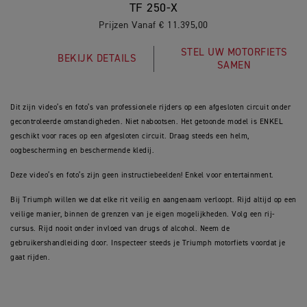
TF 250-X
Prijzen Vanaf € 11.395,00
STEL UW MOTORFIETS
BEKIJK DETAILS
SAMEN
Dit zijn video’s en foto’s van professionele rijders op een afgesloten circuit onder
gecontroleerde omstandigheden. Niet nabootsen. Het getoonde model is ENKEL
geschikt voor races op een afgesloten circuit. Draag steeds een helm,
oogbescherming en beschermende kledij.
Deze video’s en foto’s zijn geen instructiebeelden! Enkel voor entertainment.
Bij Triumph willen we dat elke rit veilig en aangenaam verloopt. Rijd altijd op een
veilige manier, binnen de grenzen van je eigen mogelijkheden. Volg een rij-
cursus. Rijd nooit onder invloed van drugs of alcohol. Neem de
gebruikershandleiding door. Inspecteer steeds je Triumph motorfiets voordat je
gaat rijden.