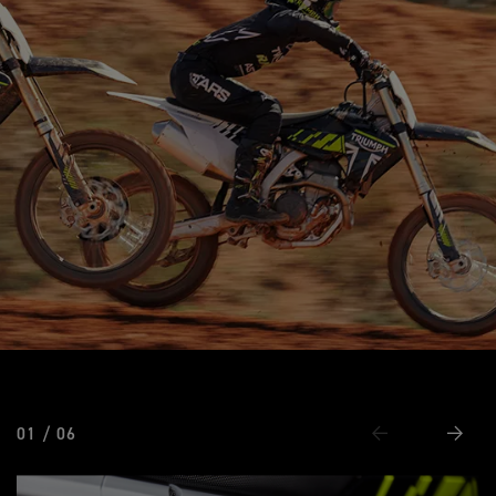
01 / 06
Vorige
Volge